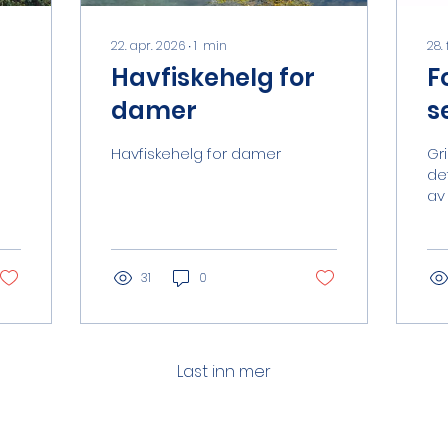
22. apr. 2026
∙
1
min
28.
m
Havfiskehelg for
F
damer
s
Havfiskehelg for damer
Gr
de
av
premie
LI
Lørd
31
0
Fø
på
Ka
og
In
Last inn mer
fam
sp
gj
sk