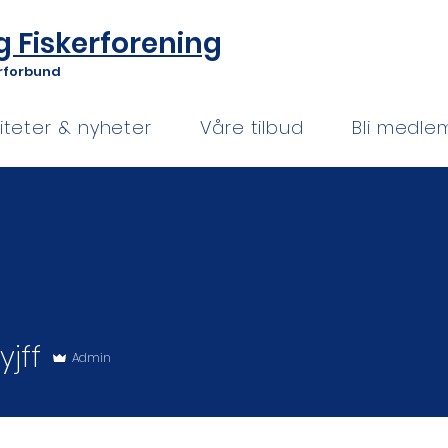
g Fiskerforening
erforbund
viteter & nyheter
Våre tilbud
Bli medle
yjff
Admin