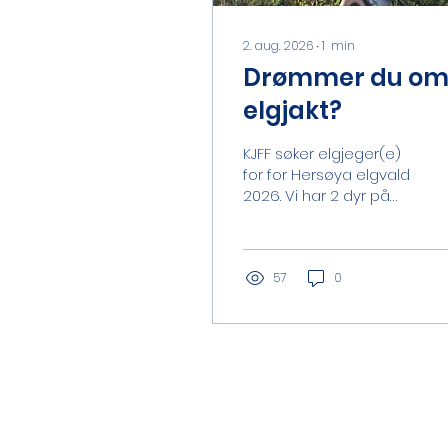
2. aug. 2026
∙
1
min
Drømmer du o
elgjakt?
KJFF søker elgjeger(e)
for for Hersøya elgvald
2026. Vi har 2 dyr på
kvoten i år. Vi utlyser
årlig etter storviltjegere
som er medlem av
KJFF. Vi oppfordrer
57
0
ferske jegere og
kvinner å søke. Jakten
utføres på Hersøya, vi
bruker båt som
transportmiddel og bor
på Hersøya gård under
jakten. Krav til jeger:
Hovedmedlem av KJFF