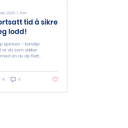
 feb. 2026
∙
1
min
ortsatt tid å sikre
eg lodd!
ip sjansen – kanskje
t er du som stikker
 med en av de flotte
ne Trekning skjer
VE på Facebook
ag 28.02 Kl. 21.00
lg trekningen direkte
9
0
 Facebook-siden til
rlsøy Jeger og Fisk –
 del gjerne videre!
viter venner og
ilie til å bli med på
enningen Inntektene
ør det mulig for oss å
ape gode